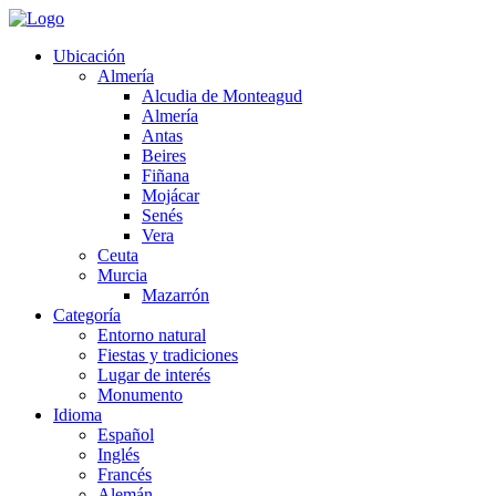
Ubicación
Almería
Alcudia de Monteagud
Almería
Antas
Beires
Fiñana
Mojácar
Senés
Vera
Ceuta
Murcia
Mazarrón
Categoría
Entorno natural
Fiestas y tradiciones
Lugar de interés
Monumento
Idioma
Español
Inglés
Francés
Alemán