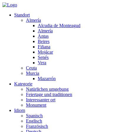
Standort
Almería
Alcudia de Monteagud
Almería
Antas
Beires
Fiñana
Mojácar
Senés
Vera
Ceuta
Murcia
Mazarrón
Kategorie
Natürlichen umgebung
Feiertage und traditionen
Interessanter ort
Monument
Idiom
Spanisch
Englisch
Französisch
Deutsch