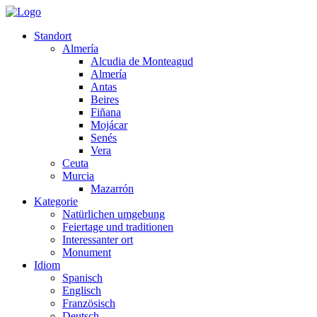
Standort
Almería
Alcudia de Monteagud
Almería
Antas
Beires
Fiñana
Mojácar
Senés
Vera
Ceuta
Murcia
Mazarrón
Kategorie
Natürlichen umgebung
Feiertage und traditionen
Interessanter ort
Monument
Idiom
Spanisch
Englisch
Französisch
Deutsch