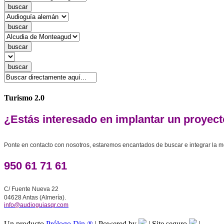
Turismo 2.0
¿Estás interesado en implantar un proye
Ponte en contacto con nosotros, estaremos encantados de buscar e integrar la me
950 61 71 61
C/ Fuente Nueva 22
04628 Antas (Almería).
info@audioguiasqr.com
Un producto
Prólogo Din ®
| Powered by
| Site seguro
|