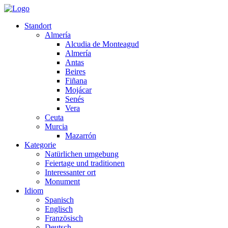
Standort
Almería
Alcudia de Monteagud
Almería
Antas
Beires
Fiñana
Mojácar
Senés
Vera
Ceuta
Murcia
Mazarrón
Kategorie
Natürlichen umgebung
Feiertage und traditionen
Interessanter ort
Monument
Idiom
Spanisch
Englisch
Französisch
Deutsch