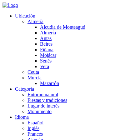
Ubicación
Almería
Alcudia de Monteagud
Almería
Antas
Beires
Fiñana
Mojácar
Senés
Vera
Ceuta
Murcia
Mazarrón
Categoría
Entorno natural
Fiestas y tradiciones
Lugar de interés
Monumento
Idioma
Español
Inglés
Francés
Alemán